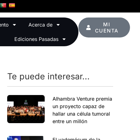
MI
ento
Acerca de
CUENTA
Ediciones Pasadas
Te puede interesar...
Alhambra Venture premia
un proyecto capaz de
hallar una célula tumoral
entre un millón
El vademécum de la