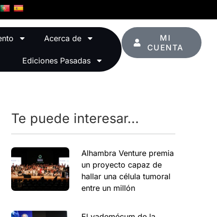
MI
ento
Acerca de
CUENTA
Ediciones Pasadas
Te puede interesar...
Alhambra Venture premia
un proyecto capaz de
hallar una célula tumoral
entre un millón
El vademécum de la