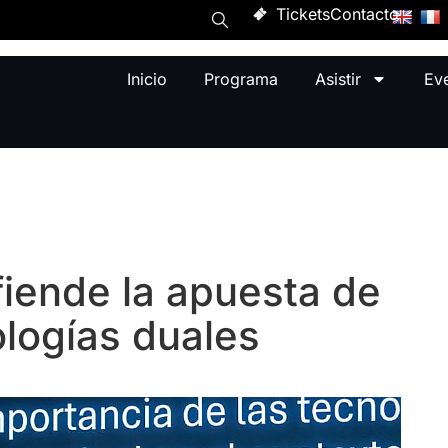
Tickets
Contacto
Inicio
Programa
Asistir
Ev
fiende la apuesta de
ologías duales