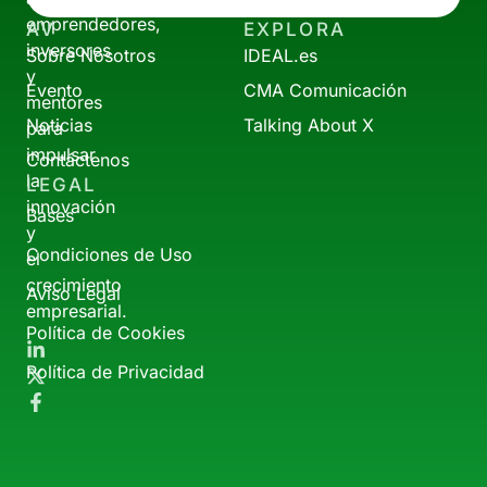
emprendedores,
AV
EXPLORA
inversores
Sobre Nosotros
IDEAL.es
y
Evento
CMA Comunicación
mentores
Noticias
Talking About X
para
impulsar
Contáctenos
la
LEGAL
innovación
Bases
y
Condiciones de Uso
el
crecimiento
Aviso Legal
empresarial.
Política de Cookies
Política de Privacidad