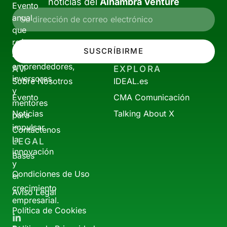
noticias del
Alhambra Venture
Evento
anual
que
reúne
SUSCRÍBIRME
a
emprendedores,
AV
EXPLORA
inversores
Sobre Nosotros
IDEAL.es
y
Evento
CMA Comunicación
mentores
Noticias
Talking About X
para
impulsar
Contáctenos
la
LEGAL
innovación
Bases
y
Condiciones de Uso
el
crecimiento
Aviso Legal
empresarial.
Política de Cookies