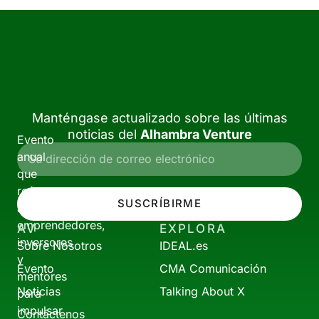
Manténgase actualizado sobre las últimas
noticias del
Alhambra Venture
Evento
anual
que
reúne
SUSCRÍBIRME
a
emprendedores,
AV
EXPLORA
inversores
Sobre Nosotros
IDEAL.es
y
Evento
CMA Comunicación
mentores
Noticias
Talking About X
para
impulsar
Contáctenos