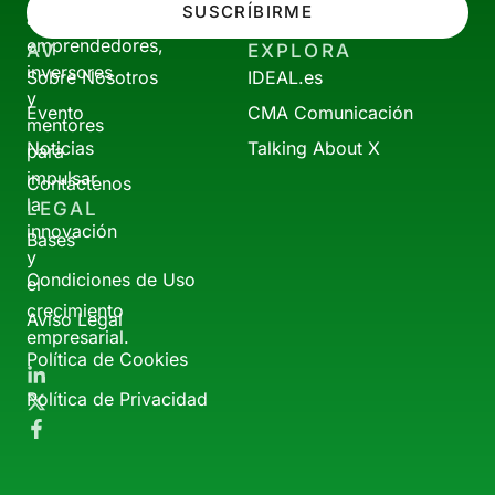
SUSCRÍBIRME
a
emprendedores,
AV
EXPLORA
inversores
Sobre Nosotros
IDEAL.es
y
Evento
CMA Comunicación
mentores
Noticias
Talking About X
para
impulsar
Contáctenos
la
LEGAL
innovación
Bases
y
Condiciones de Uso
el
crecimiento
Aviso Legal
empresarial.
Política de Cookies
Política de Privacidad