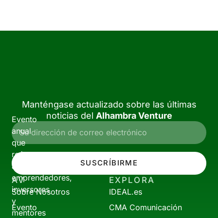
Manténgase actualizado sobre las últimas
noticias del
Alhambra Venture
Evento
anual
que
reúne
SUSCRÍBIRME
a
emprendedores,
AV
EXPLORA
inversores
Sobre Nosotros
IDEAL.es
y
Evento
CMA Comunicación
mentores