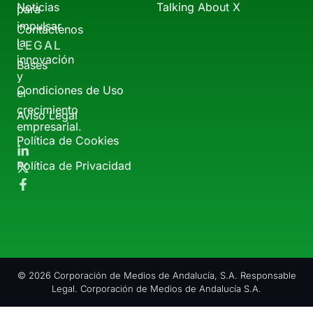
Noticias
Talking About X
para
impulsar
Contáctenos
la
LEGAL
innovación
Bases
y
Condiciones de Uso
el
crecimiento
Aviso Legal
empresarial.
Política de Cookies
Política de Privacidad
© 2026 Corporación de Medios de Andalucía, S.A. Responsable
Legal. Corporación de Medios de Andalucía S.A.