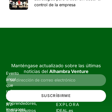
control de la empresa
Manténgase actualizado sobre las últimas
noticias del
Alhambra Venture
Evento
anual
que
reúne
SUSCRÍBIRME
a
emprendedores,
AV
EXPLORA
inversores
Sobre Nosotros
IDEAL.es