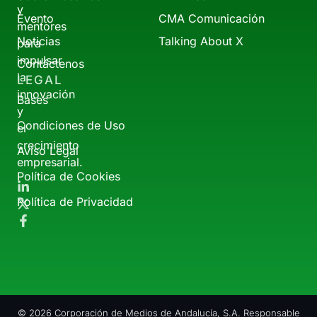
y
Evento
CMA Comunicación
mentores
Noticias
Talking About X
para
impulsar
Contáctenos
la
LEGAL
innovación
Bases
y
Condiciones de Uso
el
crecimiento
Aviso Legal
empresarial.
Política de Cookies
Política de Privacidad
© 2026 Corporación de Medios de Andalucía, S.A. Responsable