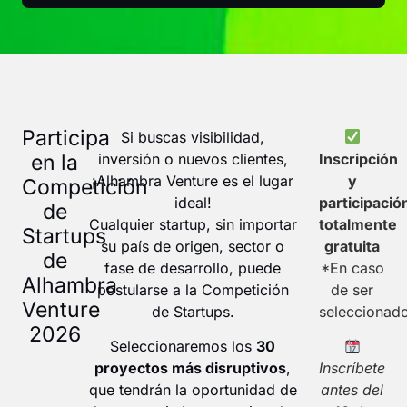
Participa
Si buscas visibilidad,
en la
inversión o nuevos clientes,
Inscripción
¡Alhambra Venture es el lugar
y
Competición
ideal!
participació
de
Cualquier startup, sin importar
totalmente
Startups
su país de origen, sector o
gratuita
de
fase de desarrollo, puede
*En caso
Alhambra
postularse a la Competición
de ser
Venture
de Startups.
seleccionad
2026
Seleccionaremos los
30
proyectos más disruptivos
,
Inscríbete
que tendrán la oportunidad de
antes del