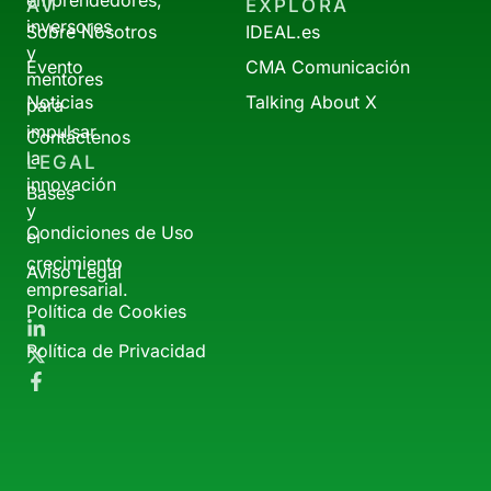
emprendedores,
AV
EXPLORA
inversores
Sobre Nosotros
IDEAL.es
y
Evento
CMA Comunicación
mentores
Noticias
Talking About X
para
impulsar
Contáctenos
la
LEGAL
innovación
Bases
y
Condiciones de Uso
el
crecimiento
Aviso Legal
empresarial.
Política de Cookies
Política de Privacidad