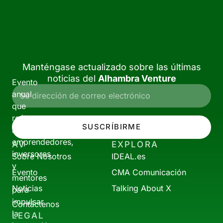
Manténgase actualizado sobre las últimas
noticias del
Alhambra Venture
Evento
anual
que
reúne
SUSCRÍBIRME
a
emprendedores,
AV
EXPLORA
inversores
Sobre Nosotros
IDEAL.es
y
Evento
CMA Comunicación
mentores
Noticias
Talking About X
para
impulsar
Contáctenos
la
LEGAL