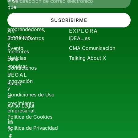
que
reúne
SUSCRÍBIRME
a
emprendedores,
AV
EXPLORA
inversores
Sobre Nosotros
IDEAL.es
y
Evento
CMA Comunicación
mentores
Noticias
Talking About X
para
impulsar
Contáctenos
la
LEGAL
innovación
Bases
y
Condiciones de Uso
el
crecimiento
Aviso Legal
empresarial.
Política de Cookies
Política de Privacidad