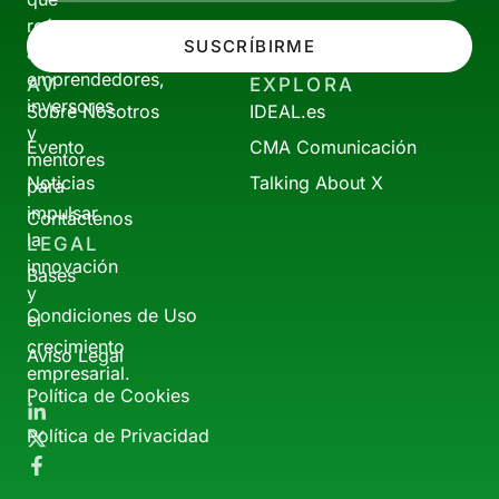
reúne
SUSCRÍBIRME
a
emprendedores,
AV
EXPLORA
inversores
Sobre Nosotros
IDEAL.es
y
Evento
CMA Comunicación
mentores
Noticias
Talking About X
para
impulsar
Contáctenos
la
LEGAL
innovación
Bases
y
Condiciones de Uso
el
crecimiento
Aviso Legal
empresarial.
Política de Cookies
Política de Privacidad