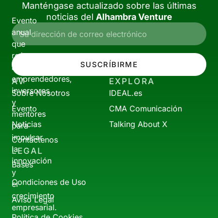
Manténgase actualizado sobre las últimas
noticias del
Alhambra Venture
Evento
anual
que
reúne
SUSCRÍBIRME
a
emprendedores,
AV
EXPLORA
inversores
Sobre Nosotros
IDEAL.es
y
Evento
CMA Comunicación
mentores
Noticias
Talking About X
para
impulsar
Contáctenos
la
LEGAL
innovación
Bases
y
Condiciones de Uso
el
crecimiento
Aviso Legal
empresarial.
Política de Cookies