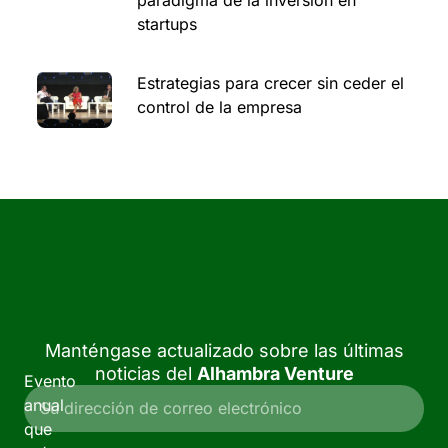
paradigma de la inversión en
startups
Estrategias para crecer sin ceder el
control de la empresa
Manténgase actualizado sobre las últimas
noticias del
Alhambra Venture
Evento
anual
que