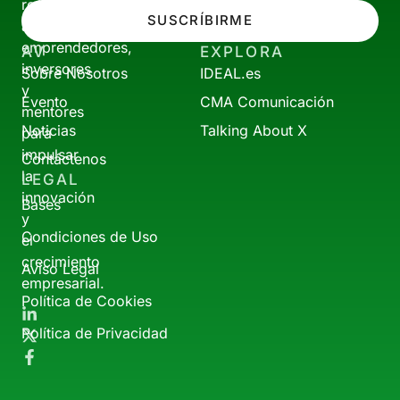
reúne
SUSCRÍBIRME
a
emprendedores,
AV
EXPLORA
inversores
Sobre Nosotros
IDEAL.es
y
Evento
CMA Comunicación
mentores
Noticias
Talking About X
para
impulsar
Contáctenos
la
LEGAL
innovación
Bases
y
Condiciones de Uso
el
crecimiento
Aviso Legal
empresarial.
Política de Cookies
Política de Privacidad