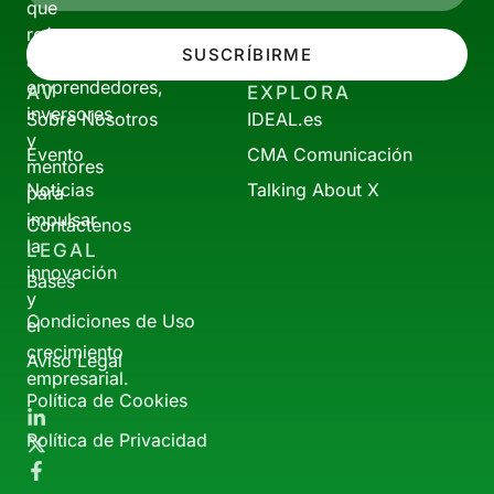
que
reúne
SUSCRÍBIRME
a
emprendedores,
AV
EXPLORA
inversores
Sobre Nosotros
IDEAL.es
y
Evento
CMA Comunicación
mentores
Noticias
Talking About X
para
impulsar
Contáctenos
la
LEGAL
innovación
Bases
y
Condiciones de Uso
el
crecimiento
Aviso Legal
empresarial.
Política de Cookies
Política de Privacidad