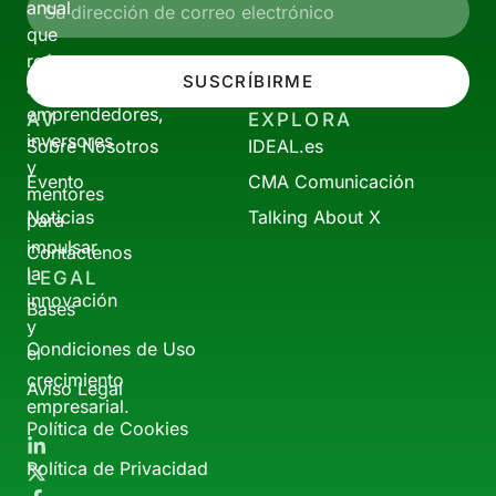
anual
que
reúne
SUSCRÍBIRME
a
emprendedores,
AV
EXPLORA
inversores
Sobre Nosotros
IDEAL.es
y
Evento
CMA Comunicación
mentores
Noticias
Talking About X
para
impulsar
Contáctenos
la
LEGAL
innovación
Bases
y
Condiciones de Uso
el
crecimiento
Aviso Legal
empresarial.
Política de Cookies
Política de Privacidad