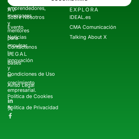
a
emprendedores,
AV
EXPLORA
inversores
Sobre Nosotros
IDEAL.es
y
Evento
CMA Comunicación
mentores
Noticias
Talking About X
para
impulsar
Contáctenos
la
LEGAL
innovación
Bases
y
Condiciones de Uso
el
crecimiento
Aviso Legal
empresarial.
Política de Cookies
Política de Privacidad