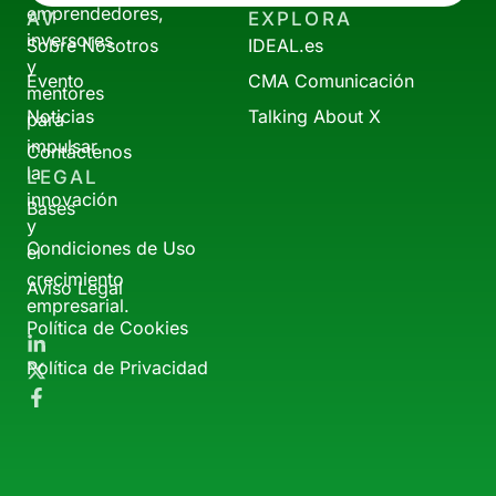
emprendedores,
AV
EXPLORA
inversores
Sobre Nosotros
IDEAL.es
y
Evento
CMA Comunicación
mentores
Noticias
Talking About X
para
impulsar
Contáctenos
la
LEGAL
innovación
Bases
y
Condiciones de Uso
el
crecimiento
Aviso Legal
empresarial.
Política de Cookies
Política de Privacidad