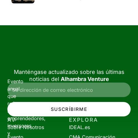
Manténgase actualizado sobre las últimas
noticias del
Alhambra Venture
Evento
anual
que
reúne
SUSCRÍBIRME
a
emprendedores,
AV
EXPLORA
inversores
Sobre Nosotros
IDEAL.es
y
Evento
CMA Comunicación