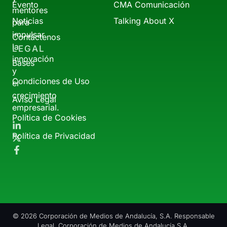
Evento
CMA Comunicación
mentores
Noticias
Talking About X
para
impulsar
Contáctenos
la
LEGAL
innovación
Bases
y
Condiciones de Uso
el
crecimiento
Aviso Legal
empresarial.
Política de Cookies
Política de Privacidad
© 2026 Corporación de Medios de Andalucía, S.A. Responsable
Legal. Corporación de Medios de Andalucía S.A.