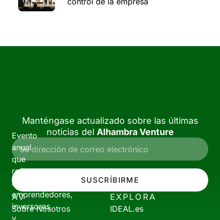
control de la empresa
Manténgase actualizado sobre las últimas
noticias del
Alhambra Venture
Evento
anual
que
reúne
SUSCRÍBIRME
a
emprendedores,
AV
EXPLORA
inversores
Sobre Nosotros
IDEAL.es
y