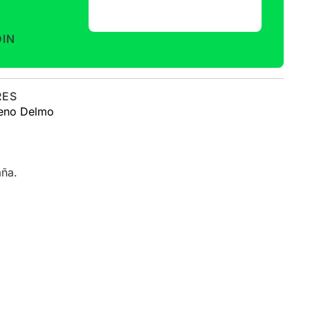
DIN
RES
eno Delmo
aña.