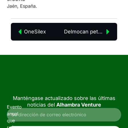
Jaén, España.
OneSilex
Delmocan pet food nutrition
Manténgase actualizado sobre las últimas
noticias del
Alhambra Venture
Evento
anual
que
reúne