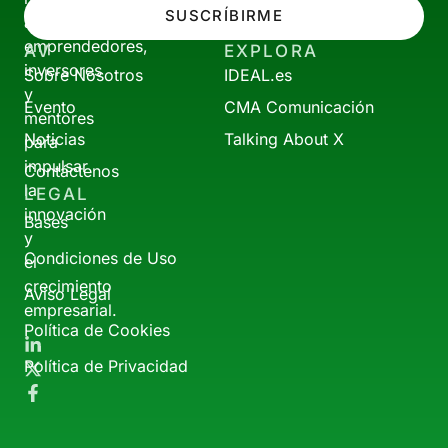
SUSCRÍBIRME
a
emprendedores,
AV
EXPLORA
inversores
Sobre Nosotros
IDEAL.es
y
Evento
CMA Comunicación
mentores
Noticias
Talking About X
para
impulsar
Contáctenos
la
LEGAL
innovación
Bases
y
Condiciones de Uso
el
crecimiento
Aviso Legal
empresarial.
Política de Cookies
Política de Privacidad