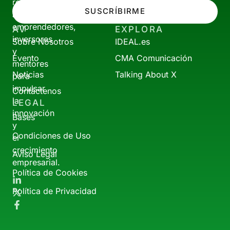
reúne
SUSCRÍBIRME
a
emprendedores,
AV
EXPLORA
inversores
Sobre Nosotros
IDEAL.es
y
Evento
CMA Comunicación
mentores
Noticias
Talking About X
para
impulsar
Contáctenos
la
LEGAL
innovación
Bases
y
Condiciones de Uso
el
crecimiento
Aviso Legal
empresarial.
Política de Cookies
Política de Privacidad