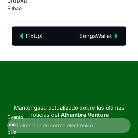
CIUDAD
Bilbao
FixUp!
SongsWallet
Manténgase actualizado sobre las últimas
noticias del
Alhambra Venture
Evento
anual
que