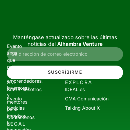
Manténgase actualizado sobre las últimas
noticias del
Alhambra Venture
Evento
anual
que
reúne
SUSCRÍBIRME
a
emprendedores,
AV
EXPLORA
inversores
Sobre Nosotros
IDEAL.es
y
Evento
CMA Comunicación
mentores
Noticias
Talking About X
para
impulsar
Contáctenos
la
LEGAL
innovación