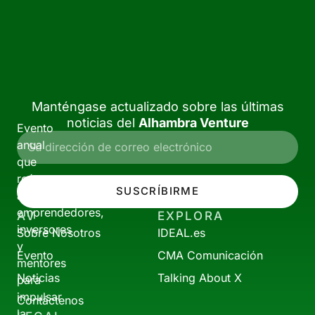
Manténgase actualizado sobre las últimas
noticias del
Alhambra Venture
Evento
anual
que
reúne
SUSCRÍBIRME
a
emprendedores,
AV
EXPLORA
inversores
Sobre Nosotros
IDEAL.es
y
Evento
CMA Comunicación
mentores
Noticias
Talking About X
para
impulsar
Contáctenos
la