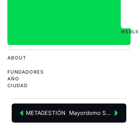
WEB
L
ABOUT
FUNDADORES
AÑO
CIUDAD
METAGESTIÓN
Mayordomo System