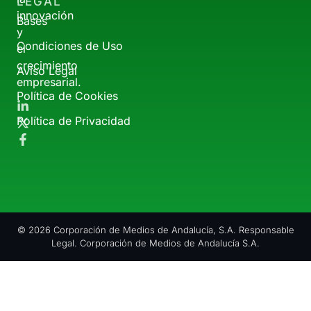
LEGAL
innovación
Bases
y
Condiciones de Uso
el
crecimiento
Aviso Legal
empresarial.
Política de Cookies
Política de Privacidad
© 2026 Corporación de Medios de Andalucía, S.A. Responsable
Legal. Corporación de Medios de Andalucía S.A.