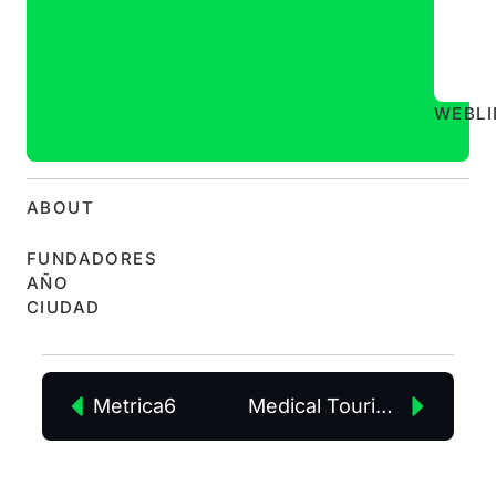
WEB
L
ABOUT
FUNDADORES
AÑO
CIUDAD
Metrica6
Medical Tourism Review