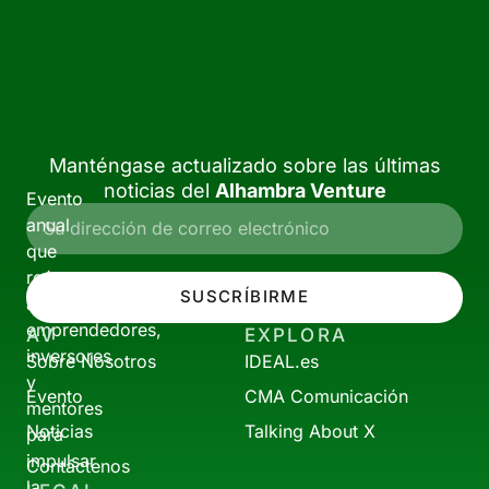
Manténgase actualizado sobre las últimas
noticias del
Alhambra Venture
Evento
anual
que
reúne
SUSCRÍBIRME
a
emprendedores,
AV
EXPLORA
inversores
Sobre Nosotros
IDEAL.es
y
Evento
CMA Comunicación
mentores
Noticias
Talking About X
para
impulsar
Contáctenos
la