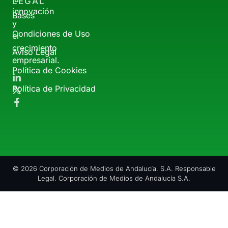
LEGAL
innovación
Bases
y
Condiciones de Uso
el
crecimiento
Aviso Legal
empresarial.
Política de Cookies
Política de Privacidad
© 2026 Corporación de Medios de Andalucía, S.A. Responsable
Legal. Corporación de Medios de Andalucía S.A.