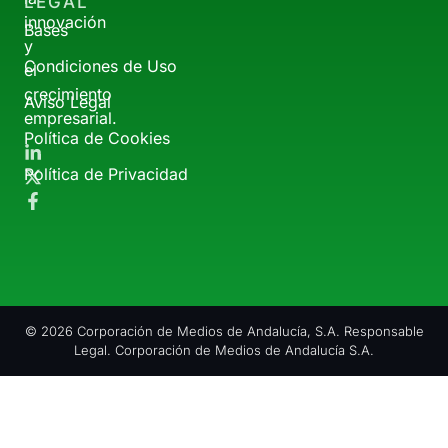
LEGAL
innovación
Bases
y
Condiciones de Uso
el
crecimiento
Aviso Legal
empresarial.
Política de Cookies
Política de Privacidad
© 2026 Corporación de Medios de Andalucía, S.A. Responsable
Legal. Corporación de Medios de Andalucía S.A.