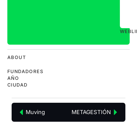
WEB
L
ABOUT
FUNDADORES
AÑO
CIUDAD
Muving
METAGESTIÓN