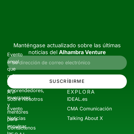
Manténgase actualizado sobre las últimas
noticias del
Alhambra Venture
Evento
anual
que
reúne
SUSCRÍBIRME
a
emprendedores,
AV
EXPLORA
inversores
Sobre Nosotros
IDEAL.es
y
Evento
CMA Comunicación
mentores
Noticias
Talking About X
para
impulsar
Contáctenos
la