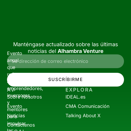
Manténgase actualizado sobre las últimas
noticias del
Alhambra Venture
Evento
anual
que
reúne
SUSCRÍBIRME
a
emprendedores,
AV
EXPLORA
inversores
Sobre Nosotros
IDEAL.es
y
Evento
CMA Comunicación
mentores
Noticias
Talking About X
para
impulsar
Contáctenos
la