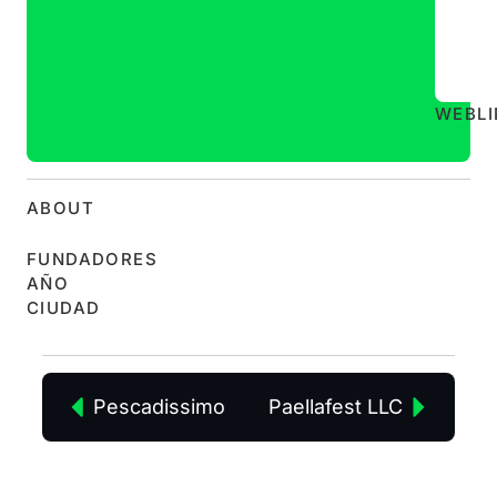
WEB
L
ABOUT
FUNDADORES
AÑO
CIUDAD
Pescadissimo
Paellafest LLC