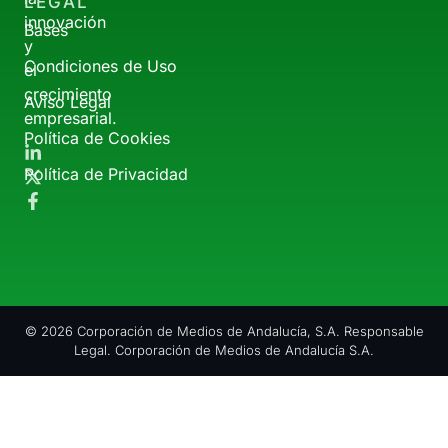
LEGAL
innovación
Bases
y
Condiciones de Uso
el
crecimiento
Aviso Legal
empresarial.
Política de Cookies
Política de Privacidad
© 2026 Corporación de Medios de Andalucía, S.A. Responsable
Legal. Corporación de Medios de Andalucía S.A.