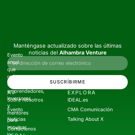
Manténgase actualizado sobre las últimas
noticias del
Alhambra Venture
Evento
anual
que
reúne
SUSCRÍBIRME
a
emprendedores,
AV
EXPLORA
inversores
Sobre Nosotros
IDEAL.es
y
Evento
CMA Comunicación
mentores
Noticias
Talking About X
para
impulsar
Contáctenos
la