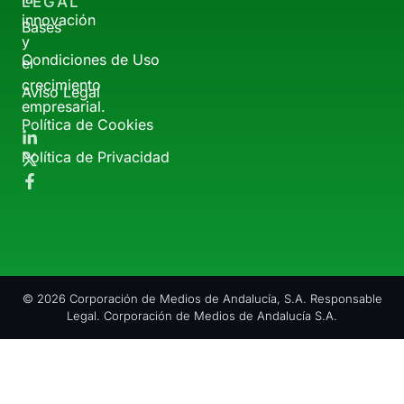
LEGAL
innovación
Bases
y
Condiciones de Uso
el
crecimiento
Aviso Legal
empresarial.
Política de Cookies
Política de Privacidad
© 2026 Corporación de Medios de Andalucía, S.A. Responsable
Legal. Corporación de Medios de Andalucía S.A.