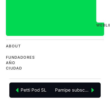
WEB
L
ABOUT
FUNDADORES
AÑO
CIUDAD
Petti Pod SL
Pamipe subscriptión S,L