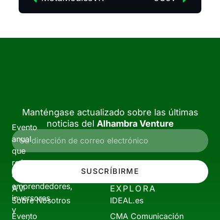
Manténgase actualizado sobre las últimas
noticias del
Alhambra Venture
Evento
anual
que
reúne
SUSCRÍBIRME
a
emprendedores,
AV
EXPLORA
inversores
Sobre Nosotros
IDEAL.es
y
Evento
CMA Comunicación