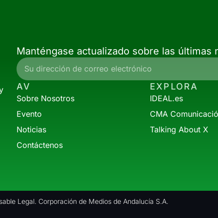
Manténgase actualizado sobre las últimas n
AV
EXPLORA
y
Sobre Nosotros
IDEAL.es
Evento
CMA Comunicaci
Noticias
Talking About X
Contáctenos
able Legal. Corporación de Medios de Andalucía S.A.