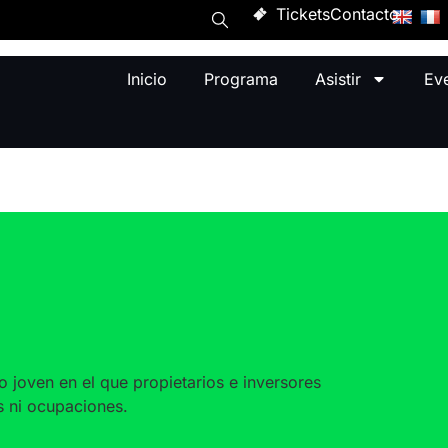
Tickets
Contacto
Inicio
Programa
Asistir
Ev
o joven en el que propietarios e inversores
 ni ocupaciones.