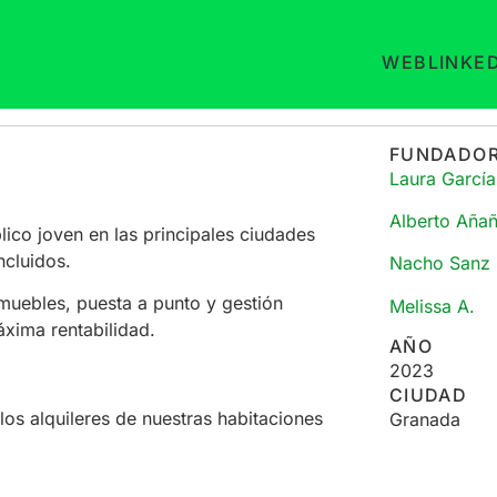
WEB
LINKE
FUNDADO
Laura García
Alberto Aña
ico joven en las principales ciudades
ncluidos.
Nacho Sanz
uebles, puesta a punto y gestión
Melissa A.
áxima rentabilidad.
AÑO
2023
CIUDAD
os alquileres de nuestras habitaciones
Granada