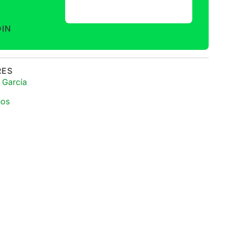
DIN
RES
 García
ños