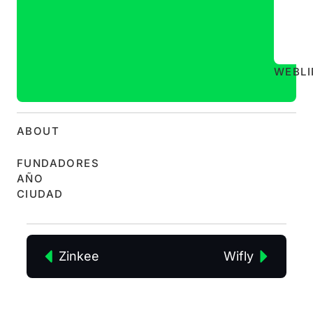
WEB
L
ABOUT
FUNDADORES
AÑO
CIUDAD
Zinkee
Wifly