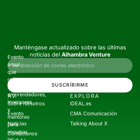
Manténgase actualizado sobre las últimas
noticias del
Alhambra Venture
Evento
anual
que
reúne
SUSCRÍBIRME
a
emprendedores,
AV
EXPLORA
inversores
Sobre Nosotros
IDEAL.es
y
Evento
CMA Comunicación
mentores
Noticias
Talking About X
para
impulsar
Contáctenos
la