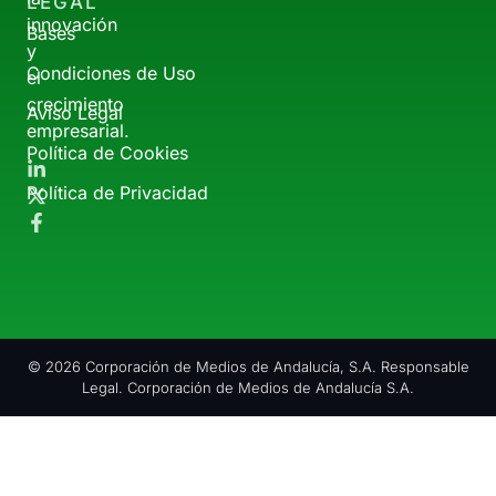
LEGAL
innovación
Bases
y
Condiciones de Uso
el
crecimiento
Aviso Legal
empresarial.
Política de Cookies
Política de Privacidad
© 2026 Corporación de Medios de Andalucía, S.A. Responsable
Legal. Corporación de Medios de Andalucía S.A.