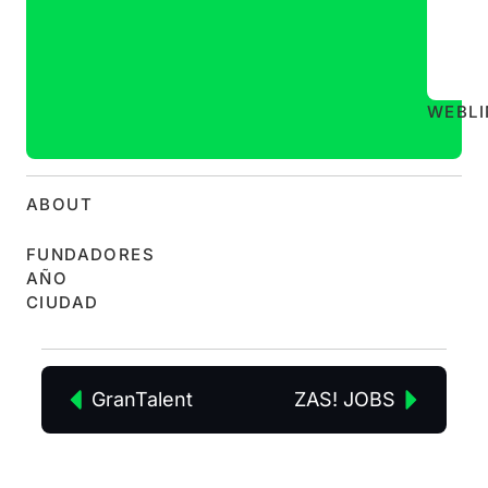
WEB
L
ABOUT
FUNDADORES
AÑO
CIUDAD
GranTalent
ZAS! JOBS