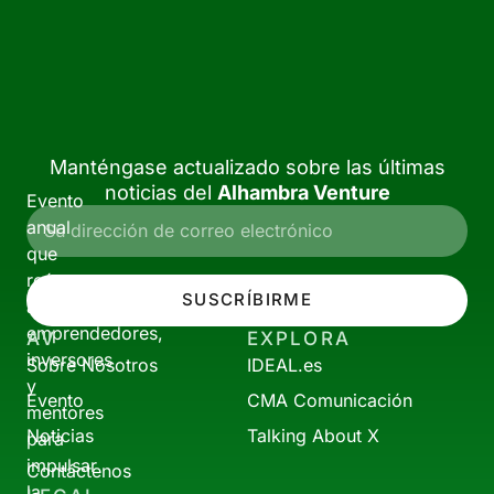
Manténgase actualizado sobre las últimas
noticias del
Alhambra Venture
Evento
anual
que
reúne
SUSCRÍBIRME
a
emprendedores,
AV
EXPLORA
inversores
Sobre Nosotros
IDEAL.es
y
Evento
CMA Comunicación
mentores
Noticias
Talking About X
para
impulsar
Contáctenos
la