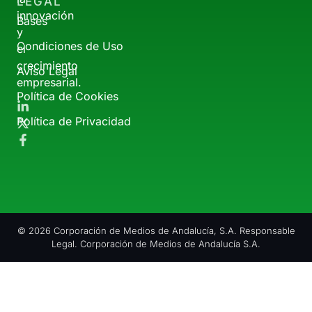
LEGAL
innovación
Bases
y
Condiciones de Uso
el
crecimiento
Aviso Legal
empresarial.
Política de Cookies
Política de Privacidad
© 2026 Corporación de Medios de Andalucía, S.A. Responsable
Legal. Corporación de Medios de Andalucía S.A.