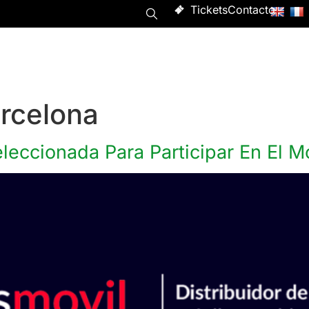
Tickets
Contacto
Programa
Asistir
Evento
Acerca de
rcelona
eccionada Para Participar En El M