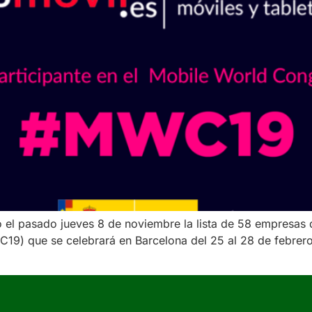
ó el pasado jueves 8 de noviembre la lista de 58 empresas 
19) que se celebrará en Barcelona del 25 al 28 de febrer