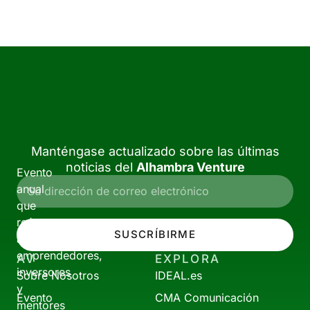
Manténgase actualizado sobre las últimas
noticias del
Alhambra Venture
Evento
anual
que
reúne
SUSCRÍBIRME
a
emprendedores,
AV
EXPLORA
inversores
Sobre Nosotros
IDEAL.es
y
Evento
CMA Comunicación
mentores