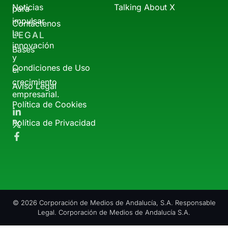
Noticias
Talking About X
para
impulsar
Contáctenos
la
LEGAL
innovación
Bases
y
Condiciones de Uso
el
crecimiento
Aviso Legal
empresarial.
Política de Cookies
Política de Privacidad
© 2026 Corporación de Medios de Andalucía, S.A. Responsable
Legal. Corporación de Medios de Andalucía S.A.