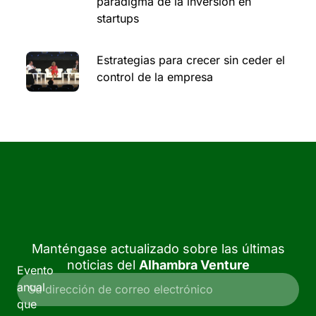
paradigma de la inversión en
startups
Estrategias para crecer sin ceder el
control de la empresa
Manténgase actualizado sobre las últimas
noticias del
Alhambra Venture
Evento
anual
que