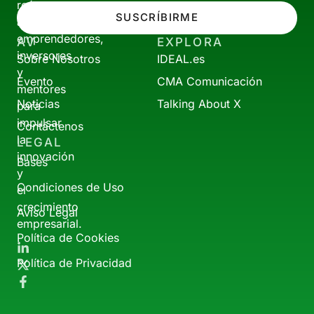
reúne
SUSCRÍBIRME
a
emprendedores,
AV
EXPLORA
inversores
Sobre Nosotros
IDEAL.es
y
Evento
CMA Comunicación
mentores
Noticias
Talking About X
para
impulsar
Contáctenos
la
LEGAL
innovación
Bases
y
Condiciones de Uso
el
crecimiento
Aviso Legal
empresarial.
Política de Cookies
Política de Privacidad