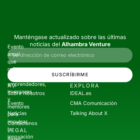
Manténgase actualizado sobre las últimas
noticias del
Alhambra Venture
Evento
anual
que
reúne
SUSCRÍBIRME
a
emprendedores,
AV
EXPLORA
inversores
Sobre Nosotros
IDEAL.es
y
Evento
CMA Comunicación
mentores
Noticias
Talking About X
para
impulsar
Contáctenos
la
LEGAL
innovación
Bases