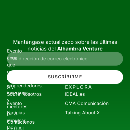
Manténgase actualizado sobre las últimas
noticias del
Alhambra Venture
Evento
anual
que
reúne
SUSCRÍBIRME
a
emprendedores,
AV
EXPLORA
inversores
Sobre Nosotros
IDEAL.es
y
Evento
CMA Comunicación
mentores
Noticias
Talking About X
para
impulsar
Contáctenos
la
LEGAL