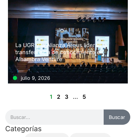
La UGR y la Alianza Arqus lideran la
transferencia de conocimiento en
Alhambra Venture
julio 9, 2026
1
2
3
…
5
Buscar
Categorías