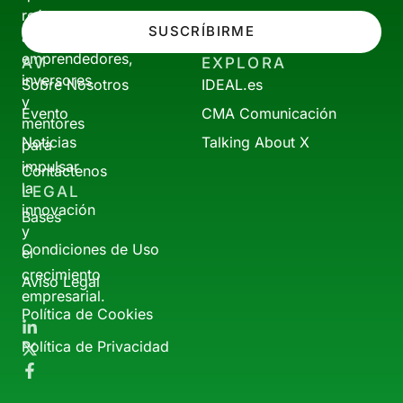
reúne
SUSCRÍBIRME
a
emprendedores,
AV
EXPLORA
inversores
Sobre Nosotros
IDEAL.es
y
Evento
CMA Comunicación
mentores
Noticias
Talking About X
para
impulsar
Contáctenos
la
LEGAL
innovación
Bases
y
Condiciones de Uso
el
crecimiento
Aviso Legal
empresarial.
Política de Cookies
Política de Privacidad